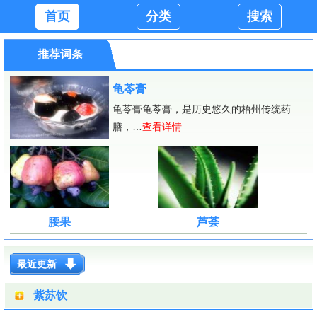
首页
分类
搜索
推荐词条
龟苓膏
龟苓膏龟苓膏，是历史悠久的梧州传统药
膳，…
查看详情
腰果
芦荟
最近更新
紫苏饮