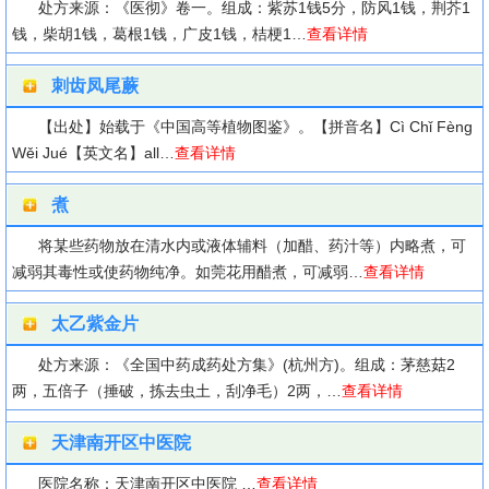
处方来源：《医彻》卷一。组成：紫苏1钱5分，防风1钱，荆芥1
钱，柴胡1钱，葛根1钱，广皮1钱，桔梗1…
查看详情
刺齿凤尾蕨
【出处】始载于《中国高等植物图鉴》。【拼音名】Cì Chǐ Fènɡ
Wěi Jué【英文名】all…
查看详情
煮
将某些药物放在清水内或液体辅料（加醋、药汁等）内略煮，可
减弱其毒性或使药物纯净。如莞花用醋煮，可减弱…
查看详情
太乙紫金片
处方来源：《全国中药成药处方集》(杭州方)。组成：茅慈菇2
两，五倍子（捶破，拣去虫土，刮净毛）2两，…
查看详情
天津南开区中医院
医院名称：天津南开区中医院 …
查看详情