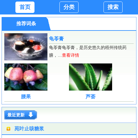
首页
分类
搜索
推荐词条
龟苓膏
龟苓膏龟苓膏，是历史悠久的梧州传统药
膳，…
查看详情
腰果
芦荟
最近更新
苑叶止咳糖浆