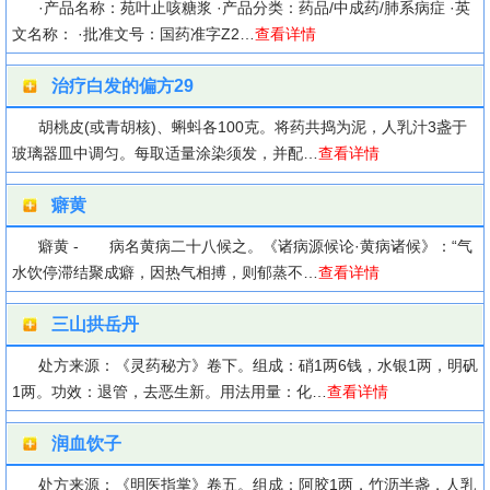
·产品名称：苑叶止咳糖浆 ·产品分类：药品/中成药/肺系病症 ·英
文名称： ·批准文号：国药准字Z2…
查看详情
治疗白发的偏方29
胡桃皮(或青胡核)、蝌蚪各100克。将药共捣为泥，人乳汁3盏于
玻璃器皿中调匀。每取适量涂染须发，并配…
查看详情
癖黄
癖黄 - 病名黄病二十八候之。《诸病源候论·黄病诸候》：“气
水饮停滞结聚成癖，因热气相搏，则郁蒸不…
查看详情
三山拱岳丹
处方来源：《灵药秘方》卷下。组成：硝1两6钱，水银1两，明矾
1两。功效：退管，去恶生新。用法用量：化…
查看详情
润血饮子
处方来源：《明医指掌》卷五。组成：阿胶1两，竹沥半盏，人乳