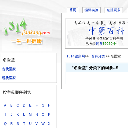
首页
编辑实验
创建词条
全民共同撰写的百科全书
已收录
词条
79020个
1314健康网
>>
百科分类
>> 名医堂
名医堂
"名医堂" 分类下的词条--S
古代医家
现代医家
按字母顺序浏览
A
B
C
D
E
F
G
H
I
J
K
L
M
N
O
P
Q
R
S
T
U
V
W
X