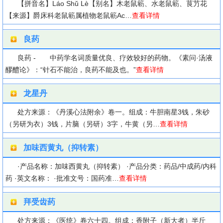
【拼音名】Láo Shǔ Lè【别名】木老鼠簕、水老鼠簕、茛芀花
【来源】爵床科老鼠簕属植物老鼠簕Ac…
查看详情
良药
良药 - 中药学名词质量优良、疗效较好的药物。《素问·汤液
醪醴论》：“针石不能治，良药不能及也。”
查看详情
龙星丹
处方来源：《丹溪心法附余》卷一。组成：牛胆南星3钱，朱砂
（另研为衣）3钱，片脑（另研）3字，牛黄（另…
查看详情
加味西黄丸（抑转素）
·产品名称：加味西黄丸（抑转素） ·产品分类：药品/中成药/内科
药 ·英文名称： ·批准文号：国药准…
查看详情
拜受齿药
处方来源：《医统》卷六十四。组成：香附子（新大者）半斤