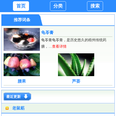
首页
分类
搜索
推荐词条
龟苓膏
龟苓膏龟苓膏，是历史悠久的梧州传统药
膳，…
查看详情
腰果
芦荟
最近更新
老鼠簕