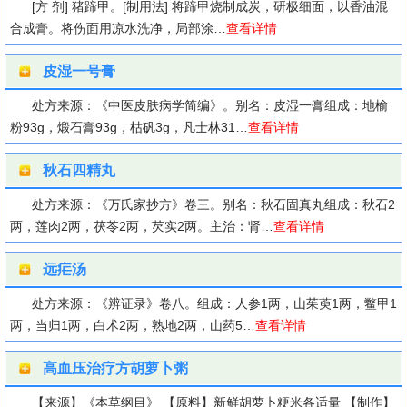
[方 剂] 猪蹄甲。[制用法] 将蹄甲烧制成炭，研极细面，以香油混
合成膏。将伤面用凉水洗净，局部涂…
查看详情
皮湿一号膏
处方来源：《中医皮肤病学简编》。别名：皮湿一膏组成：地榆
粉93g，煅石膏93g，枯矾3g，凡士林31…
查看详情
秋石四精丸
处方来源：《万氏家抄方》卷三。别名：秋石固真丸组成：秋石2
两，莲肉2两，茯苓2两，芡实2两。主治：肾…
查看详情
远疟汤
处方来源：《辨证录》卷八。组成：人参1两，山茱萸1两，鳖甲1
两，当归1两，白术2两，熟地2两，山药5…
查看详情
高血压治疗方胡萝卜粥
【来源】《本草纲目》 【原料】新鲜胡萝卜粳米各适量 【制作】