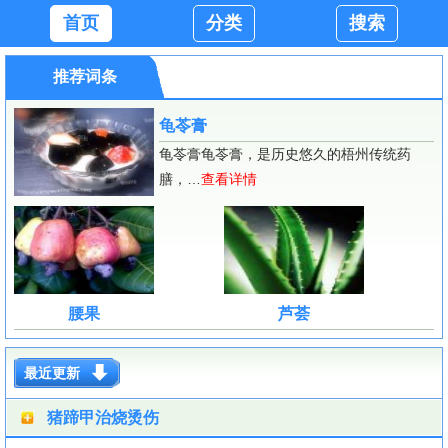
首页
分类
搜索
推荐词条
龟苓膏
龟苓膏龟苓膏，是历史悠久的梧州传统药
膳，…
查看详情
腰果
芦荟
最近更新
猪蹄甲治烧烫伤