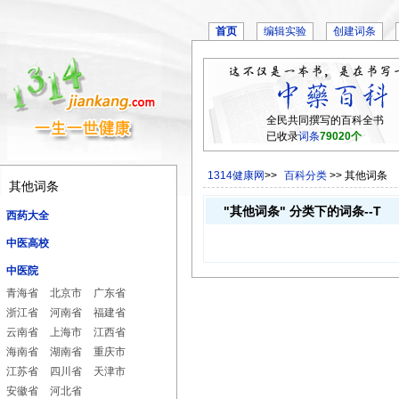
首页
编辑实验
创建词条
全民共同撰写的百科全书
已收录
词条
79020个
1314健康网
>>
百科分类
>> 其他词条
其他词条
"其他词条" 分类下的词条--T
西药大全
中医高校
中医院
青海省
北京市
广东省
浙江省
河南省
福建省
云南省
上海市
江西省
海南省
湖南省
重庆市
江苏省
四川省
天津市
安徽省
河北省