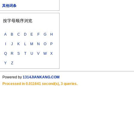
其他词条
按字母顺序浏览
A
B
C
D
E
F
G
H
I
J
K
L
M
N
O
P
Q
R
S
T
U
V
W
X
Y
Z
Powered by
1314JIANKANG.COM
Processed in 0.011641 second(s), 3 queries.